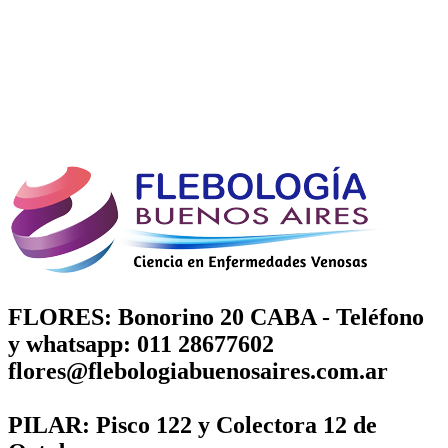
Si no sos paciente pero querés recomendar a alguien, también podés
hacerlo!. Rápidamente nos pondremos en contacto con dicha
persona.
Completá el formulario con tus datos y en la casilla de consulta
ingresá los datos del referido (nombre, apellido, e-mail y teléfono).
Ambos obtendrán vía e-mail un descuento muy importante en sus
tratamientos!
FLORES: Bonorino 20 CABA - Teléfono
y whatsapp: 011 28677602
flores@flebologiabuenosaires.com.ar
PILAR: Pisco 122 y Colectora 12 de