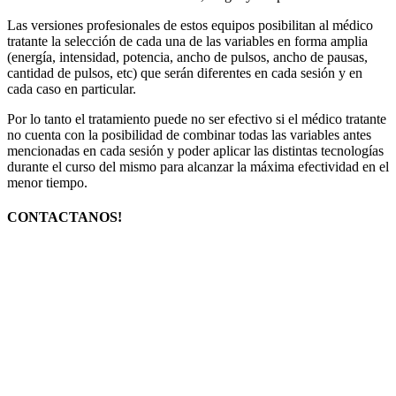
Las versiones profesionales de estos equipos posibilitan al médico
tratante la selección de cada una de las variables en forma amplia
(energía, intensidad, potencia, ancho de pulsos, ancho de pausas,
cantidad de pulsos, etc) que serán diferentes en cada sesión y en
cada caso en particular.
Por lo tanto el tratamiento puede no ser efectivo si el médico tratante
no cuenta con la posibilidad de combinar todas las variables antes
mencionadas en cada sesión y poder aplicar las distintas tecnologías
durante el curso del mismo para alcanzar la máxima efectividad en el
menor tiempo.
CONTACTANOS!
Podés solicitar una primera consulta donde un médico especialista
evaluará tu caso y realizará los estudios diagnósticos
correspondientes. Luego te indicará el tratamiento más conveniente
y durante el mismo se irá reintegrando el importe de la consulta. A
continuación una consultora te detallará el presupuesto de dicho
tratamiento. Para las obras sociales y prepagos nos manejamos con
sistema de reintegro.
Si ya sos paciente del Instituto y queres obtener un BENEFICIO,
referí a otra persona interesada en realizar tratamiento con nosotros.