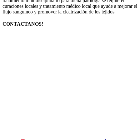
tratamiento multidisciplinario para dicha patología se requieren
curaciones locales y tratamiento médico local que ayude a mejorar el
flujo sanguíneo y promover la cicatrización de los tejidos.
CONTACTANOS!
Podés solicitar una primera consulta donde un médico especialista
evaluará tu caso y realizará los estudios diagnósticos
correspondientes. Luego te indicará el tratamiento más conveniente
y durante el mismo se irá reintegrando el importe de la consulta. A
continuación una consultora te detallará el presupuesto de dicho
tratamiento. Para las obras sociales y prepagos nos manejamos con
sistema de reintegro.
Si ya sos paciente del Instituto y queres obtener un BENEFICIO,
referí a otra persona interesada en realizar tratamiento con nosotros.
Si no sos paciente pero querés recomendar a alguien, también podés
hacerlo!. Rápidamente nos pondremos en contacto con dicha
persona.
Completá el formulario con tus datos y en la casilla de consulta
ingresá los datos del referido (nombre, apellido, e-mail y teléfono).
Ambos obtendrán vía e-mail un descuento muy importante en sus
tratamientos!